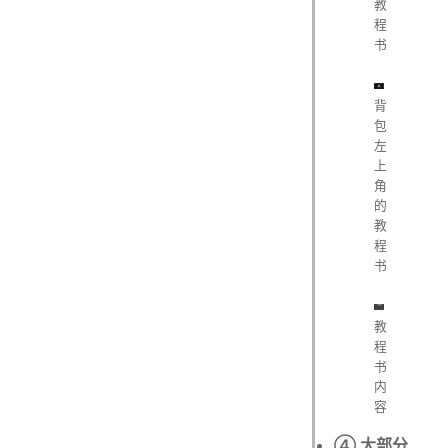
教
程
书
背
包
左
上
角
的
教
程
书
教
程
书
内
容
④ 大部分