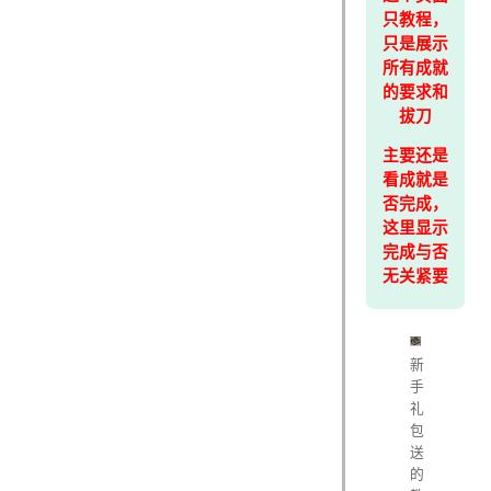
只教程，
只是展示
所有成就
的要求和
拔刀
主要还是
看成就是
否完成，
这里显示
完成与否
无关紧要
新
手
礼
包
送
的