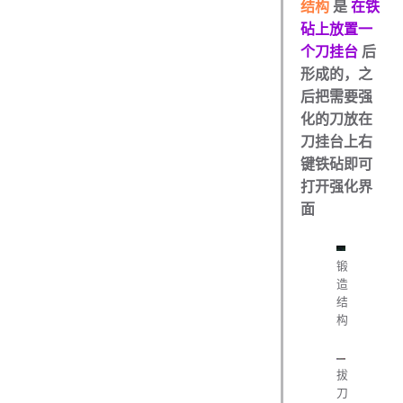
结构
是
在铁
砧上放置一
个刀挂台
后
形成的，之
后把需要强
化的刀放在
刀挂台上右
键铁砧即可
打开强化界
面
锻
造
结
构
拔
刀