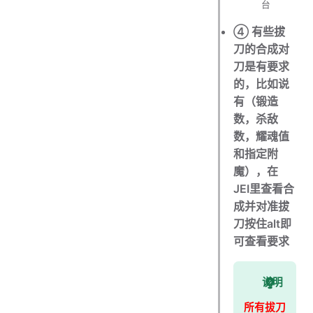
台
④ 有些拔
刀的合成对
刀是有要求
的，比如说
有（锻造
数，杀敌
数，耀魂值
和指定附
魔），在
JEI里查看合
成并对准拔
刀按住alt即
可查看要求
说明
所有拔刀