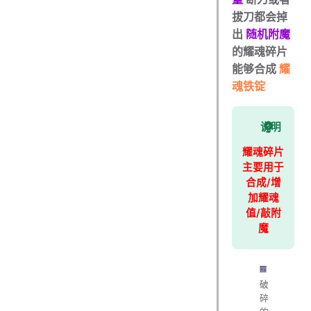
拔刀都会掉
出
随机附魔
的耀魂碎片
能够合成
耀
魂铁锭
说明
耀魂碎片
主要用于
合成/增
加耀魂
值/敲附
魔
破
碎