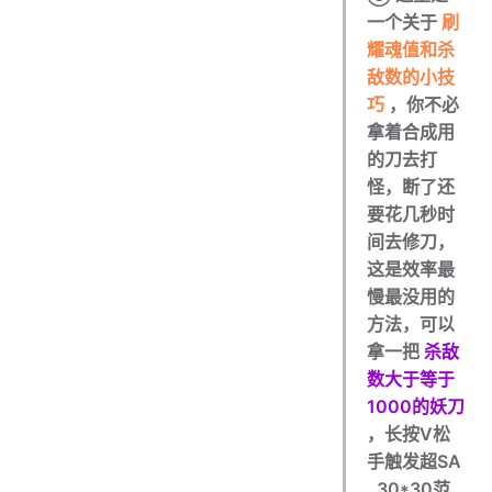
一个关于
刷
耀魂值和杀
敌数的小技
巧
，你不必
拿着合成用
的刀去打
怪，断了还
要花几秒时
间去修刀，
这是效率最
慢最没用的
方法，可以
拿一把
杀敌
数大于等于
1000的妖刀
，长按V松
手触发超SA
, 30*30范