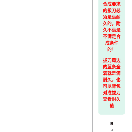
合成要求
的拔刀必
须是满耐
久的，耐
久不满是
不满足合
成条件
的！
拔刀周边
的蓝条全
满就是满
耐久，也
可以背包
对准拔刀
查看耐久
值
a