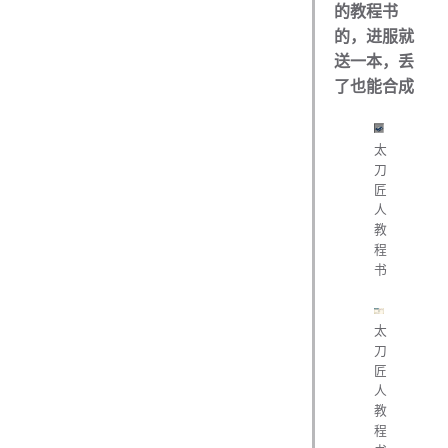
的教程书
的，进服就
送一本，丢
了也能合成
太
刀
匠
人
教
程
书
太
刀
匠
人
教
程