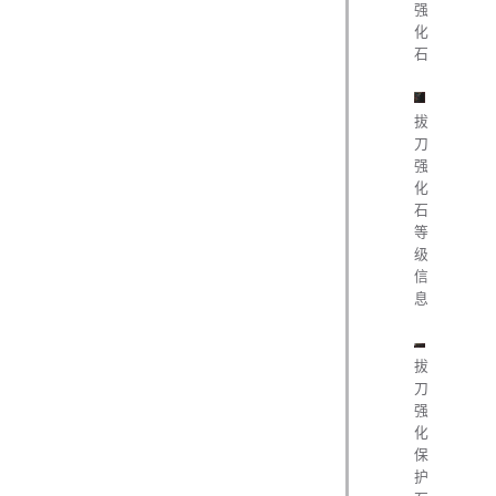
强
化
石
拔
刀
强
化
石
等
级
信
息
拔
刀
强
化
保
护