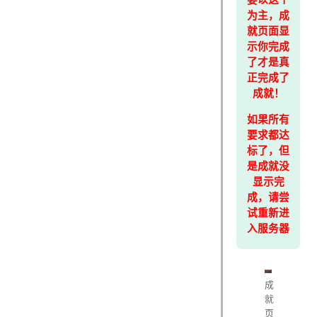
要以这个
为主，成
就页面显
示你完成
了才是真
正完成了
成就！
如果所有
要求都达
标了，但
是成就没
显示完
成，请尝
试重新进
入服务器
成
就
页