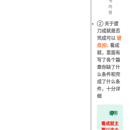
书
内
容
② 关于拔
刀成就是否
完成可以
键
盘按L
看成
就，里面有
写了各个篇
章你缺了什
么条件和完
成了什么条
件，十分详
细
说明
看成就主