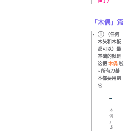
懂了）
「木偶」篇
① （任何
木头和木板
都可以）最
基础的就是
这把
木偶
啦
~所有刀基
本都要用到
它
「
木
偶
」
成