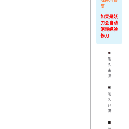
复
如果是妖
刀会自动
消耗经验
修刀
耐
久
未
满
耐
久
已
满
背