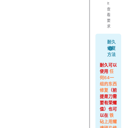
lt
查
看
要
求
耐久
修复
方法
耐久可以
使用
任
何64一
组的东西
修复
（前
提是刀需
要有荣耀
值）也可
以在
铁
砧上用耀
魂碎片修