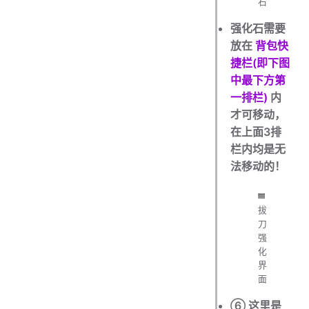
石
强化石需要
放在
背包快
捷栏(即下图
中最下方第
一排栏)
内
才可移动，
在上面3排
栏内均是无
法移动的！
拔
刀
强
化
界
面
⑥ 这里是