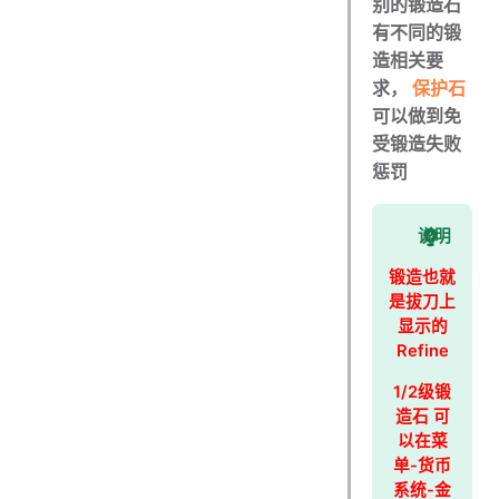
别的锻造石
有不同的锻
造相关要
求，
保护石
可以做到免
受锻造失败
惩罚
说明
锻造也就
是拔刀上
显示的
Refine
1/2级锻
造石 可
以在菜
单-货币
系统-金