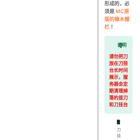
形成的，必
须是
MC原
版的橡木栅
栏
！
说明
请勿把刀
放在刀挂
台长时间
展示，服
务器会定
期清理掉
落的拔刀
和刀挂台
刀
挂