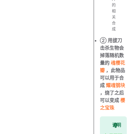
的
相
关
合
成
② 用拔刀
击杀生物会
掉落随机数
量的
魂樱花
瓣
，此物品
可以用于合
成
耀魂钢块
，烧了之后
可以变成
樱
之宝珠
说明