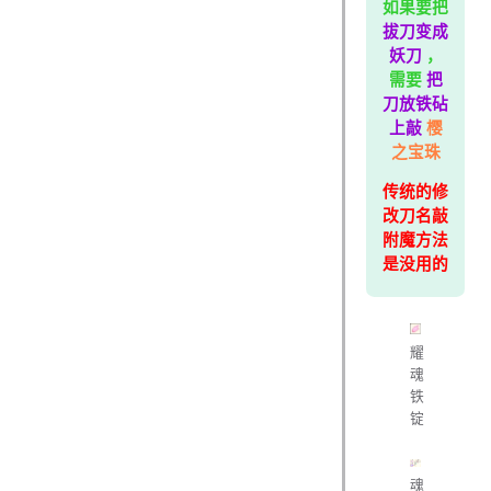
如果要把
拔刀变成
妖刀
，
需要
把
刀放铁砧
上敲
樱
之宝珠
传统的修
改刀名敲
附魔方法
是没用的
耀
魂
铁
锭
魂