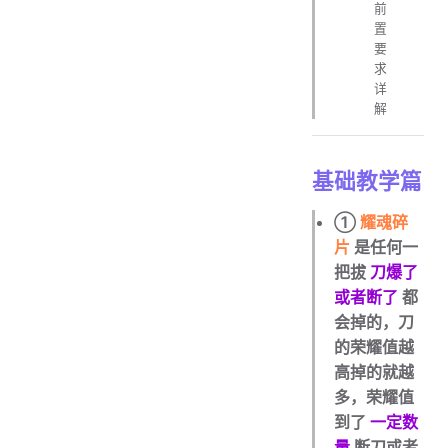
前
置
要
求
详
解
基础教学篇
①
耀魂碎
片
是任何一
把拔
刀爆了
或者断了
都
会掉的，刀
的荣耀值越
高掉的就越
多，荣耀值
到了
一定数
量
断刀或者