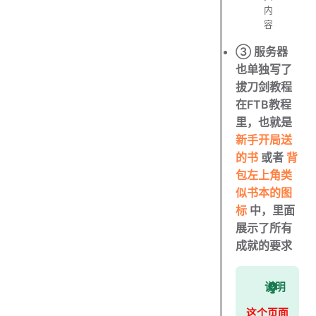
内
容
③ 服务器
也单独写了
拔刀剑教程
在FTB教程
里，也就是
新手开局送
的书
或者
背
包左上角类
似书本的图
标
中，里面
展示了所有
成就的要求
说明
这个页面