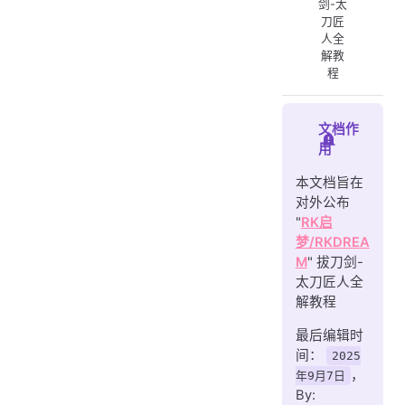
剑-太
「木偶」篇
刀匠
人全
「竹光」篇
解教
程
「白鞘」篇
「名刀之卷」上篇
文档作
「名刀之卷」下篇
用
「名刀之卷」补卷篇
本文档旨在
「妖刀」篇
对外公布
「隐居之人的竹刃」篇
"
RK启
梦/RKDREA
「血染之竹刃」篇
M
" 拔刀剑-
「驱魔之刃」篇
太刀匠人全
解教程
「葵」之传说篇
最后编辑时
「葵」之传说篇
间：
2025
「将军木」篇
，
年9月7日
「神月」之传说篇
By: