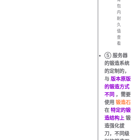
包
内
耐
久
值
查
看
⑤ 服务器
的锻造系统
的定制的，
与
版本原版
的锻造方式
不同
，需要
使用
锻造石
在
特定的锻
造结构上
锻
造强化拔
刀，不同级