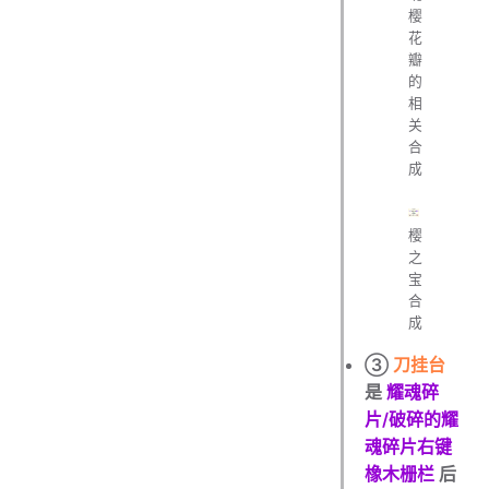
樱
花
瓣
的
相
关
合
成
樱
之
宝
合
成
③
刀挂台
是
耀魂碎
片/破碎的耀
魂碎片右键
橡木栅栏
后