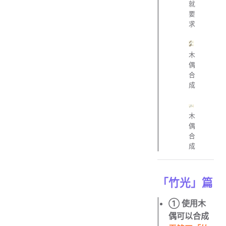
就
要
求
木
偶
合
成
木
偶
合
成
「竹光」篇
① 使用木
偶可以合成