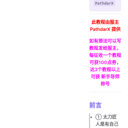
PathdarX
「魂魄家传之刃」篇
「无上利刃」篇
此教程由服主
「不死斬り」篇
PathdarX 提供
「狱界剑」篇
如有想法可以写
「技术试验」篇
教程发给服主，
「千兆毁灭」篇
每征收一个教程
无神「无刃」之传说篇
可获100点券，
达3个教程以上
「似蛭」篇
可获 新手导师
「神秘之日本刀」篇
称号
「血腥之日本刀」篇
「天云」篇
前言
「天云」的另一把刀篇
① 太刀匠
人是有自己