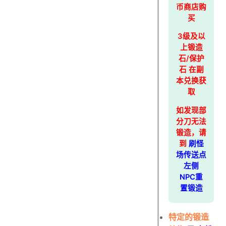
币商店购
买
3级及以
上锻造
石/保护
石 在副
本兑换获
取
如发现部
分刀无法
锻造，请
到
刷怪
场传送点
左侧
NPC重
置锻造
特定的锻造