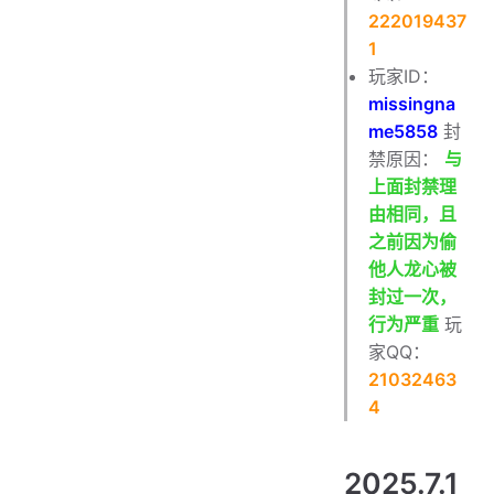
222019437
1
玩家ID：
missingna
me5858
封
禁原因：
与
上面封禁理
由相同，且
之前因为偷
他人龙心被
封过一次，
行为严重
玩
家QQ：
21032463
4
2025.7.1