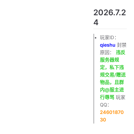
2024.7.13
2026.7.2
2024.6.23
4
玩家ID：
qieshu
封禁
原因：
违反
服务器规
定，私下违
规交易/赠送
物品，且群
内@服主进
行辱骂
玩家
QQ：
24601870
30