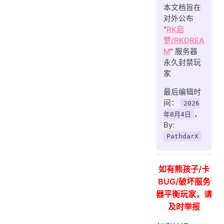
本文档旨在
2026.1.19
对外公布
2026.1.7
"
RK启
2025.9.10
梦/RKDREA
M
" 服务器
2025.9.8
永久封禁玩
2025.8.28
家
2025.8.23
最后编辑时
间：
2026
2025.8.12
，
年8月4日
2025.8.4
By:
2025.7.22
PathdarX
2025.7.17
2025.7.16
如有熊孩子/卡
BUG/破坏服务
2025.7.8
器平衡玩家，请
2025.7.6
及时举报
2025.7.1