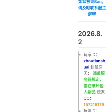
如您被误Ban，
2025.6.29
请及时联系服主
2025.6.23
解释
2025.6.10
2025.4.9
2026.8.
2025.4.4
2
2025.3.13
2025.2.9
玩家ID：
2025.2.6
zhoutiansh
uai
封禁原
2025.2.1
因：
违反服
2025.1.30
务器规定，
2025.1.28
偷窃破坏他
人物品
玩家
2025.1.22
QQ：
2025.1.3
157215179
2024.10.17
玩家ID：