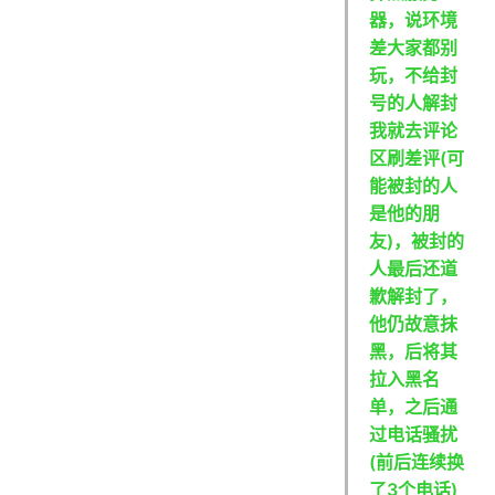
器，说环境
差大家都别
玩，不给封
号的人解封
我就去评论
区刷差评(可
能被封的人
是他的朋
友)，被封的
人最后还道
歉解封了，
他仍故意抹
黑，后将其
拉入黑名
单，之后通
过电话骚扰
(前后连续换
了3个电话)