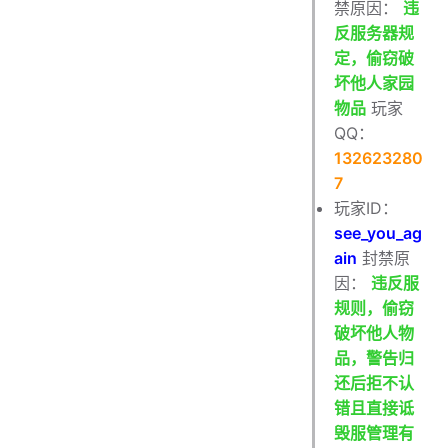
禁原因：
违
反服务器规
定，偷窃破
坏他人家园
物品
玩家
QQ：
132623280
7
玩家ID：
see_you_ag
ain
封禁原
因：
违反服
规则，偷窃
破坏他人物
品，警告归
还后拒不认
错且直接诋
毁服管理有