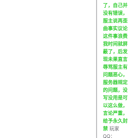
了，自己并
没有错误，
服主说再歪
曲事实议论
这件事浪费
我时间就屏
蔽了，后发
现未果直言
辱骂服主有
问题恶心，
服务器规定
的问题，没
写没用是可
以这么做，
言论严重，
给予永久封
禁
玩家
QQ：