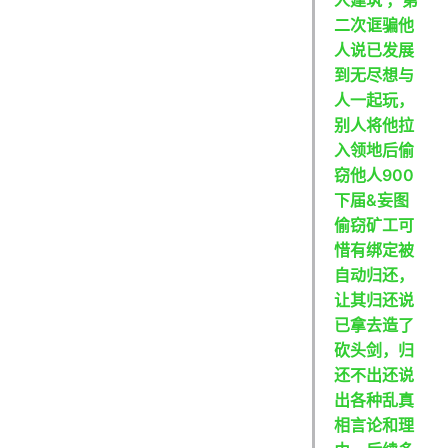
二次诓骗他
人说已发展
到无尽想与
人一起玩，
别人将他拉
入领地后偷
窃他人900
下届&妄图
偷窃矿工可
惜有绑定被
自动归还，
让其归还说
已拿去造了
砍头剑，归
还不出还说
出各种乱真
相言论和理