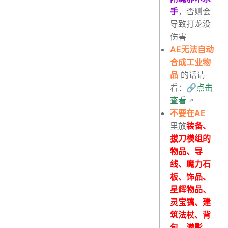
手
，否则会
导致打龙没
伤害
AE无法自动
合成工业物
品
的话请
看：
🔗点击
查看
不要在AE
里放
装备、
拔刀模组的
物品、导
线、魔力石
板、饰品、
星辉物品、
灵宝镐、建
筑法杖、背
包、潜影