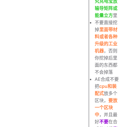
究充电宝放
输导矩阵或
能量立方
里
不要直接挖
掉
里面带材
料或者各种
升级的工业
机器
，否则
你挖掉后里
面的东西都
不会掉落
AE合成不要
把
cpu和装
配式
放多个
区块，
要放
一个区块
中
，并且最
好
不要
在合