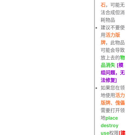
石
，可能无
法合成但消
耗物品
建议不要使
用
活力版
牌
，此物品
可能会导致
放上去的
物
品消失
[模
组问题，无
法修复]
如果您在领
地使用
活力
版牌、傀儡
需要打开领
地
place
destroy
use
权限
[建