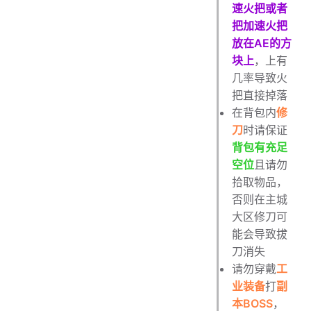
速火把或者
把加速火把
放在AE的方
块上
，上有
几率导致火
把直接掉落
在背包内
修
刀
时请保证
背包有充足
空位
且请勿
拾取物品，
否则在主城
大区修刀可
能会导致拔
刀消失
请勿穿戴
工
业装备
打
副
本BOSS
，