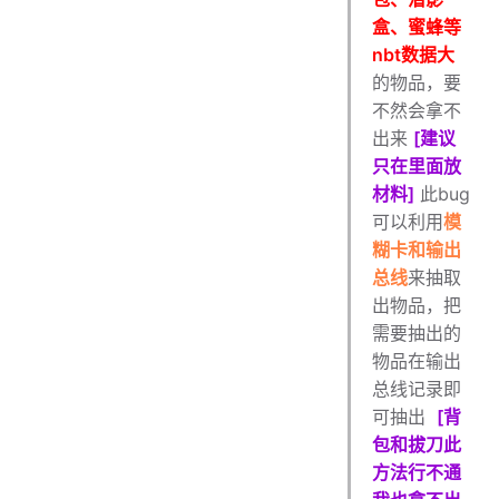
盒、蜜蜂等
nbt数据大
的物品，要
不然会拿不
出来
[建议
只在里面放
材料]
此bug
可以利用
模
糊卡和输出
总线
来抽取
出物品，把
需要抽出的
物品在输出
总线记录即
可抽出
[背
包和拔刀此
方法行不通