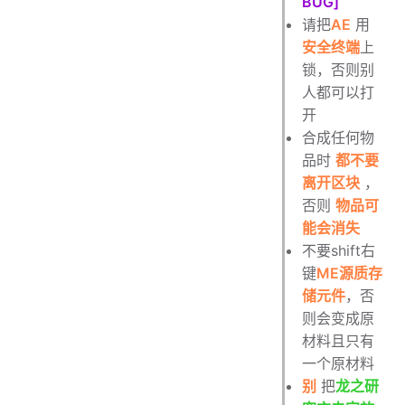
BUG]
请把
AE
用
安全终端
上
锁，否则别
人都可以打
开
合成任何物
品时
都不要
离开区块
，
否则
物品可
能会消失
不要shift右
键
ME源质存
储元件
，否
则会变成原
材料且只有
一个原材料
别
把
龙之研