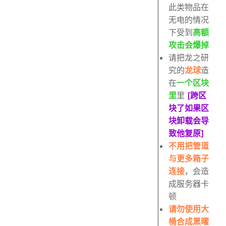
此类物品在
无电的情况
下受到
高额
攻击会爆掉
请把龙之研
究的
龙球
造
在
一个区块
里
里
[跨区
块了如果区
块卸载会导
致他复原]
不用把管道
与更多箱子
连接
，会造
成服务器卡
顿
请勿使用大
桶合成黑曜