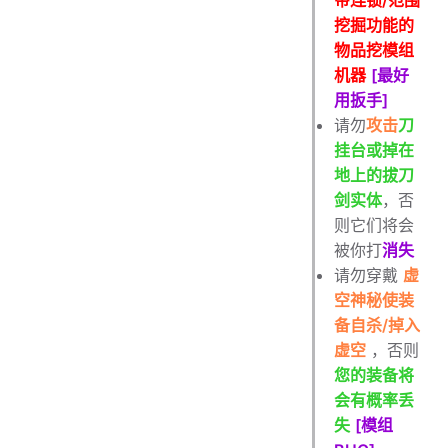
带连锁/范围
挖掘功能的
物品挖模组
机器
[最好
用扳手]
请勿
攻击
刀
挂台或掉在
地上的拔刀
剑实体
，否
则它们将会
被你打
消失
请勿穿戴
虚
空神秘使装
备自杀/掉入
虚空
，否则
您的装备将
会有概率丢
失
[模组