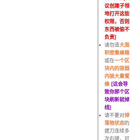
议创建子领
地打开这些
权限，否则
东西被偷不
负责]
请勿造
大面
积密集蜂箱
或在
一个区
块内的容器
内装大量蜜
蜂
[这会导
致你那个区
块刷新就掉
线]
请不要对
掉
落物状态
的
拔刀连续多
次右键，可