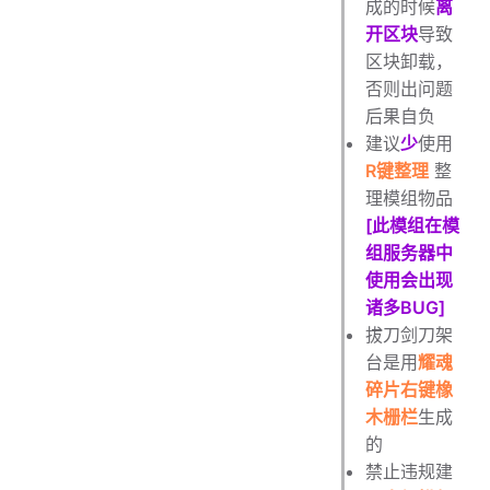
成的时候
离
开区块
导致
区块卸载，
否则出问题
后果自负
建议
少
使用
R键整理
整
理模组物品
[此模组在模
组服务器中
使用会出现
诸多BUG]
拔刀剑刀架
台是用
耀魂
碎片右键橡
木栅栏
生成
的
禁止违规建