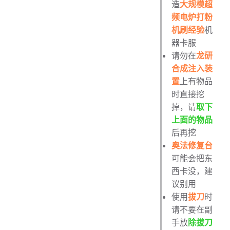
造
大规模超
频电炉打粉
机刷经验
机
器卡服
请勿在
龙研
合成注入装
置
上有物品
时直接挖
掉，请
取下
上面的物品
后再挖
奥法修复台
可能会把东
西卡没，建
议别用
使用
拔刀
时
请不要在副
手放
除拔刀