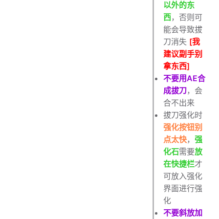
以外的东
西
，否则可
能会导致拔
刀消失
[我
建议副手别
拿东西]
不要用AE合
成拔刀
，会
合不出来
拔刀强化时
强化按钮别
点太快
，
强
化石
需要
放
在快捷栏
才
可放入强化
界面进行强
化
不要斜放加