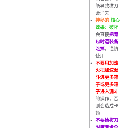
能导致拔刀
会消失
神秘的
核心
效果：破坏
会直接
把背
包时运装备
吃掉
，谨慎
使用
不要用加速
火把加速漏
斗进更多箱
子或更多箱
子进入漏斗
的操作，否
则会造成卡
顿
不要给拔刀
附魔邪术杀