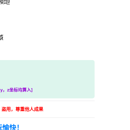
，y，z坐标均算入]
、盗用，尊重他人成果
玩愉快！