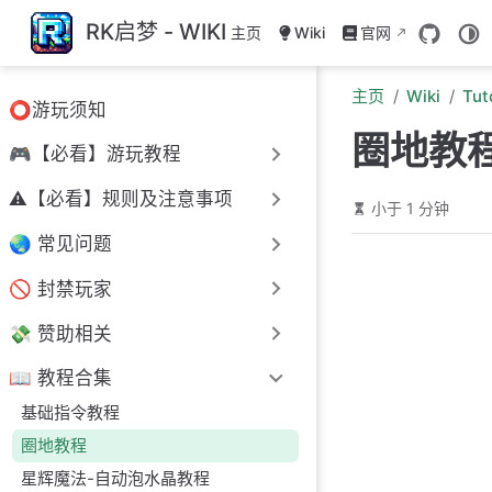
跳至主要內容
RK启梦 - WIKI
主页
Wiki
官网
主页
Wiki
Tut
⭕游玩须知
圈地教
🎮【必看】游玩教程
⚠️【必看】规则及注意事项
小于 1 分钟
🌏 常见问题
🚫 封禁玩家
💸 赞助相关
📖 教程合集
基础指令教程
圈地教程
星辉魔法-自动泡水晶教程