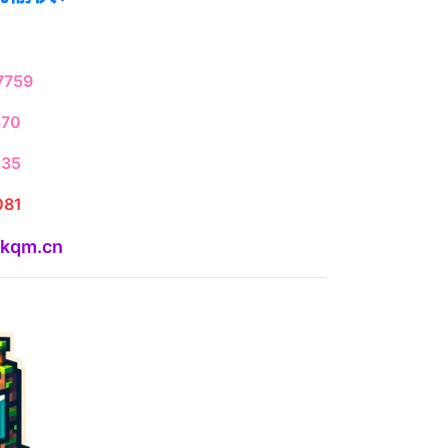
759
70
35
81
qm.cn