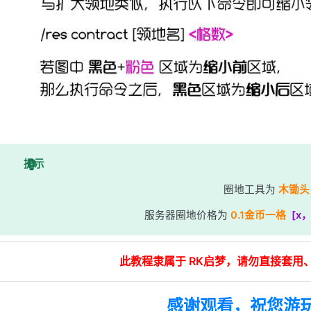
提示
圈地工具为
木锄头
服务器圈地价格为
0.1金币一格
[x
此教程隶属于 RK启梦，请勿直接套用
感谢观看，祝您游