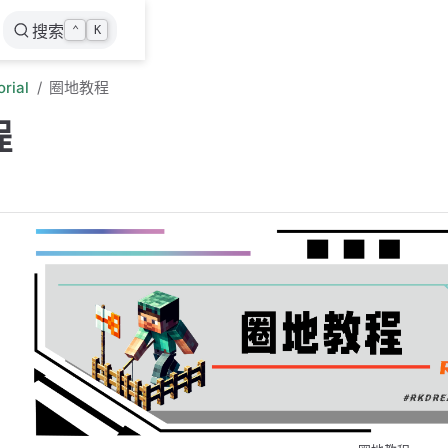
搜索
⌃
K
orial
圈地教程
程